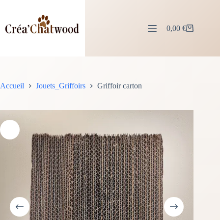
Passer
au
contenu
0,00
€
Panier
d’achat
Accueil
Jouets_Griffoirs
Griffoir carton