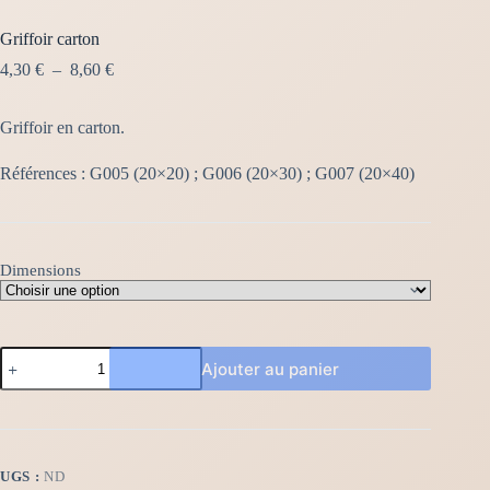
Griffoir carton
Plage
4,30
€
–
8,60
€
de
prix :
Griffoir en carton.
4,30 €
à
8,60 €
Références : G005 (20×20) ; G006 (20×30) ; G007 (20×40)
Dimensions
quantité
Ajouter au panier
de
Griffoir
carton
UGS :
ND